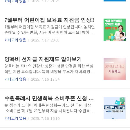
카테고리 없음
2025. 7. 17. 21:25
원 워터월드는 사계절 내내 이용 가능한 워터파크로, 슬
원금 대상에서 제외되기 전에, 내 건보료 수준부터 꼭
라이드와 글라스 풀 등 다양한 물놀이 시설이 가득합니
확인해보세요. 건보료 상위 10% 확인하기👆 직장가입
다. 특히 VR 기기를 착용한 슬라이드는 국내 최초로, 실
자 기준은 얼마부터? 직장가입자의 건강보험료가 월 2
7월부터 어린이집 보육료 지원금 인상!!
제..
7만 5천 원 이상이라면 상위 10% 가능성이 높습니다.
이는 보수적인 기준이며, 장기요양보험료를 포함할 경
7월부터 어린이집 보육료 지원금이 인상됩니다. 놓치면
우 월 40~45만 원까지 상승할 수 있습니다. 연소득 기
손해일 수 있는 변화, 지금 바로 확인해 보세요! 특히 0~
준으로는 약 7,700만 원 이상부터 1억 5천만 원까지 추
2세 영유아와 장애아를 키우는 부모라면 꼭 알아야 할
카테고리 없음
2025. 7. 17. 20:05
정됩니다.지역가입자 기준은 훨씬 복잡 지역가입자는
필수 정보입니다. 궁금증을 유발하는 지금 이 순간, 달
단순 소득 외에도 재산, 차량, 금융자산 등 다양한 요소
라진 보육료 혜택의 핵심을 빠르게 알려드릴게요.육아
가 반영됩니다. 따라서 월 51만 원 이상 납부 시 ..
에 드는 비용이 만만치 않은 요즘, 정부의 보육료 지원
양육비 선지급 지원제도 알아보기
변화는 실질적인 가계 부담 완화로 이어질 수 있습니다.
어떤 점이 어떻게 달라졌는지, 어떻게 신청하면 되는지
양육비는 자녀의 건강한 성장과 생활 안정을 위한 핵심
까지 완벽 정리했습니다.끝까지 읽으시면 한눈에 이해
적인 지원 요소입니다. 특히 비양육 부모가 자녀의 양육
되고 바로 신청까지 하실 수 있습니다. 보육료 지원 신
을 위해 일정 금액을 정기적으로 부담해야 한다는 점에
카테고리 없음
2025. 7. 16. 17:54
청 바로가기👆 0~2세 보육료, 얼마나 오르나요? 2025
서 법적, 사회적 책임이 강조되고 있습니다. 많은 가정
년 7월부터 0~2세 영유아 보육료가 평균 5% 인상됩니
에서 양육비 문제로 인해 갈등이 발생하는 만큼, 이에
다. 0세반은 54만 원에서 56만 7천 원으로, 1세 반..
대한 명확한 정보 제공과 지원 제도가 무엇보다 중요합
수원특례시 민생회복 소비쿠폰 신청 지급안내
니다. 공식 양육비이행관리원 바로가기👆 ✅ 신청 방법
양육비 이행 관련 지원은 '양육비이행관리원'을 통해 신
💸 정부가 드디어 꺼내든 민생회복 카드!전 국민 대상
청할 수 있습니다. 먼저 공식 홈페이지에 접속하여 회원
'소비쿠폰'이 7월 21일부터 지급 시작됩니다!수원특례
가입 후, 양육비 이행 지원 서비스 중 본인의 상황에 맞
시민이라면 반드시 신청하고 꼭 챙겨야 할 혜택이니, 놓
카테고리 없음
2025. 7. 16. 16:10
는 유형을 선택합니다. 이후 '양육비 이행 지원 신청서'
치지 마세요!지금 이 글 하나면 신청 방법부터 금액, 사
및 가족관계증명서, 판결문 또는 조정조서 등의 증빙자
용처까지 완벽하게 이해됩니다 ✅ 자세히 보기👆 지원