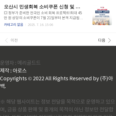
료를 첨부하여 온라인으로 제출하면 됩니다. 오프라인
대상 및 신청 일정 ✔️ 지급 기준일(2025.6.18.) 기준 주
오산시 민생회복 소비쿠폰 신청 및 안내
신청의 경우,..
민등록상 전국민 대상✔️ 신청은 개인별로 진행되며, 미
성년자는 세대주가 신청 가능✔️ 주소지 기준 지자체에
💥 정부가 준비한 전국민 소비 회복 프로젝트!최대 45
서만 신청 가능하며, 수원시 거주자라면 수원특례시에
만 원 상당의 소비쿠폰이 7월 21일부터 본격 지급됩니
서 신청 📆 신청 및 지급 일정1차 신청: 2025. 7. 21(월)
다.오산시민이라면 지금 반드시 알아둬야 할 핵심 정보
카테고리 없음
2025. 7. 16. 15:06
~ 9. 12(금)2차 신청: 2025. 9. 22(월) ~ 10. 31(금)지급
만 쏙쏙 담았습니다.아직도 신청 방법이 헷갈린다면?
금액 및 소득별 차등 소득 구간별로 최대 50만 원까지
이 글 하나로 완벽 정리하세요! ✅ 자세히 알아보기👆 신
지급!..
청 기간 및 요일제 운영 오산시민이라면 아래 신청 기간
이전
다음
을 반드시 체크해야 합니다.특히 첫 주에는 출생년도에
따라 신청 요일이 달라지니 요일제도 꼭 확인하세요. 📅
1차 신청: 2025년 7월 21일(월) 오전 9시 ~ 9월 12일
(금) 오후 6시 7월 21일 (월)1, 67월 22일 (화)2, 77월
운영자 : 메리골드드
23일 (수)3, 87월 24일 (목)4, 97월 25일 (금)5, 0지급
금액 및 구조 이번 소비쿠폰은 두 차례에 걸쳐 지급되
제작 : 아로스
며, 소..
Copyrights © 2022 All Rights Reserved by (주)아
백.
※ 해당 웹사이트는 정보 전달을 목적으로 운영하고 있으
며, 금융 상품 판매 및 중개의 목적이 아닌 정보만 전달합