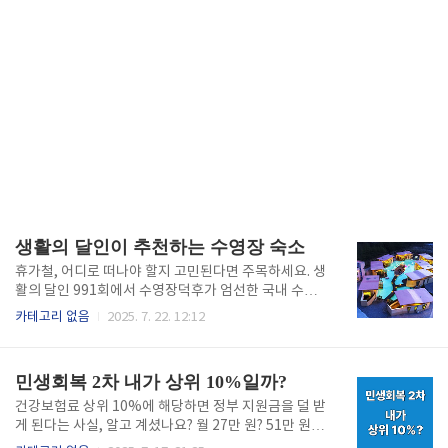
생활의 달인이 추천하는 수영장 숙소
휴가철, 어디로 떠나야 할지 고민된다면 주목하세요. 생
활의 달인 991회에서 수영장덕후가 엄선한 국내 수영
장 리스트가 공개되었는데요. VR 슬라이드부터 감성적
카테고리 없음
2025. 7. 22. 12:12
인 풀빌라까지, 지금까지 경험하지 못한 물놀이가 기다
리고 있습니다. 특히 여름휴가를 준비 중이라면 이 리스
트는 놓치면 후회할 정보! 아이와 함께하는 가족 여행은
민생회복 2차 내가 상위 10%일까?
물론, 커플·친구끼리 떠나도 만족도 200%랍니다. 지금
바로 확인해 보세요. 이 글을 통해 전국 곳곳의 숨은 수
건강보험료 상위 10%에 해당하면 정부 지원금을 덜 받
영장 명소를 생생하게 소개해 드릴게요. 하이원 워터월
게 된다는 사실, 알고 계셨나요? 월 27만 원? 51만 원?
드 – 사계절 즐기는 워터파크 강원 정선에 위치한 하이
정확한 기준이 궁금하신 분들을 위해 정리했습니다. 지